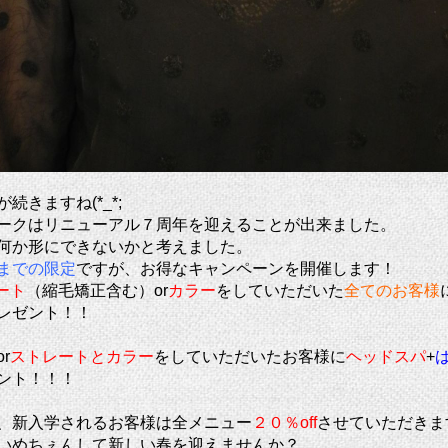
続きますね(*_*;
ークはリニューアル７周年を迎えることが出来ました。
何か形にできないかと考えました。
までの限定
ですが、お得なキャンペーンを開催します！
ート
（縮毛矯正含む）or
カラー
をしていただいた
全てのお客様
レゼント！！
or
ストレートとカラー
をしていただいたお客様に
ヘッドスパ
+
ント！！！
、新入学されるお客様は全メニュー
２０％off
させていただきま
いめちぇんして新しい春を迎えませんか？