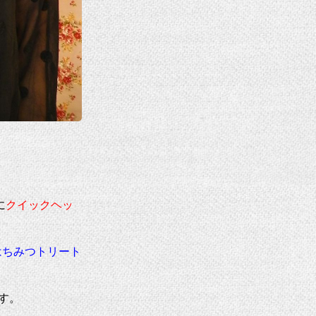
に
クイックヘッ
はちみつトリート
す。