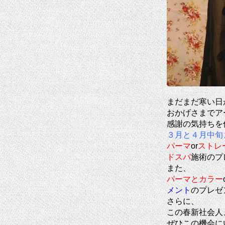
まだまだ寒い日が
おかげさまでア
感謝の気持ちを
３月と４月中旬
パーマ
or
ストレ
ドスパ
施術のプ
また、
パーマとカラー
メント
のプレゼ
さらに、
この春新社会人
ぜひこの機会に