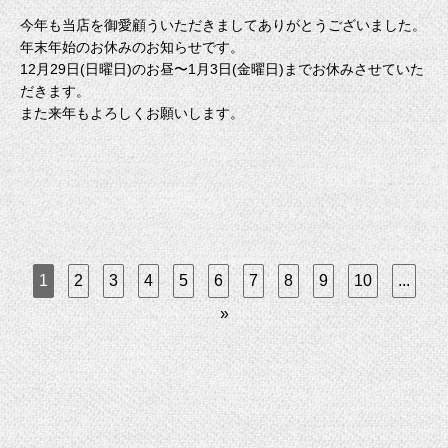
今年も当店を御愛顧ういただきましてありがとうございました。
年末年始のお休みのお知らせです。
12月29日(日曜日)のお昼〜1月3日(金曜日)までお休みさせていた
だきます。
また来年もよろしくお願いします。
1
2
3
4
5
6
7
8
9
10
...
»