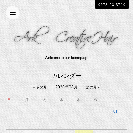
0978-63-3710
Welcome to our homepage
カレンダー
2026年08月
« 前の月
次の月 »
日
月
火
水
木
金
土
01