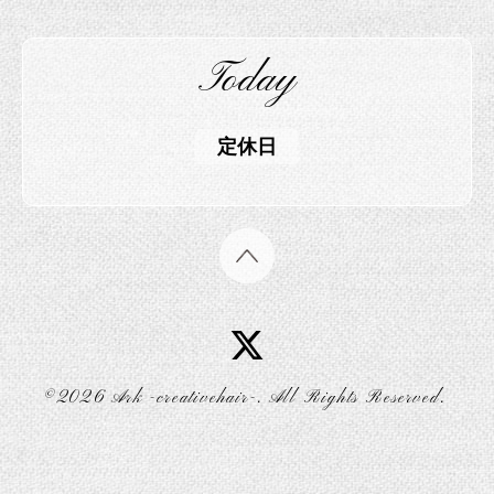
Today
定休日
©2026
Ark -creativehair-
. All Rights Reserved.